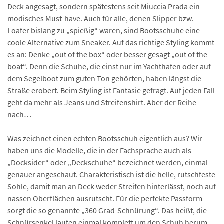
Deck angesagt, sondern spätestens seit Miuccia Prada ein
modisches Must-have. Auch für alle, denen Slipper bzw.
Loafer bislang zu „spießig“ waren, sind Bootsschuhe eine
coole Alternative zum Sneaker. Auf das richtige Styling kommt
es an: Denke „out of the box“ oder besser gesagt „out of the
boat“. Denn die Schuhe, die einst nur im Yachthafen oder auf
dem Segelboot zum guten Ton gehörten, haben längst die
Straße erobert. Beim Styling ist Fantasie gefragt. Auf jeden Fall
geht da mehr als Jeans und Streifenshirt. Aber der Reihe
nach…
Was zeichnet einen echten Bootsschuh eigentlich aus? Wir
haben uns die Modelle, die in der Fachsprache auch als
„Docksider“ oder „Deckschuhe“ bezeichnet werden, einmal
genauer angeschaut. Charakteristisch ist die helle, rutschfeste
Sohle, damit man an Deck weder Streifen hinterlässt, noch auf
nassen Oberflächen ausrutscht. Für die perfekte Passform
sorgt die so genannte „360 Grad-Schnürung“. Das heißt, die
Schnürsenkel laufen einmal komplett um den Schuh herum