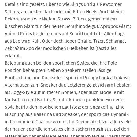
Details sind gesetzt. Ebenso wie Slings und als Newcomer
Sabots, am besten flach oder mit Kitten Heels. Auch kleine
Dekorationen wie Nieten, Strass, Blüten, gemixt mit ein
bisschen Glam tun der neuen Schuhmode gut. Apropos Glam:
Animal Prints begleiten uns auf Schritt und Tritt. Allerdings:
aus Leo wird Kuh. Oder doch lieber Giraffe, Tiger, Schlange,
Zebra? Im Zoo der modischen Eitelkeiten ist (fast) alles
erlaubt.
Belebung auch bei den sportlichen Styles, die ihre Pole
Position behaupten. Neben Sneakern stellen lässige
Bootsschuhe und Docksider-Typen im Preppy Look attraktive
Alternativen zum Sneaker dar. Letzterer zeigt sich am liebsten
als Jogg-Style auf mittleren Sohlen, aber auch Modelle mit
Nullsohlen und Barfuß-Schuhe können punkten. Ein neuer
Style betritt den modischen Laufsteg: der Sneakerina. Eine
Mischung aus Ballerina und Sneaker, der sportliche Dynamik
mit femininem Charme vereint. Im Gegensatz dazu fallen viele
der neuen sportlichen Styles ein bisschen rough aus. Bei den
Materialien daher viel Rauleder, aber auch textile Oberflächen