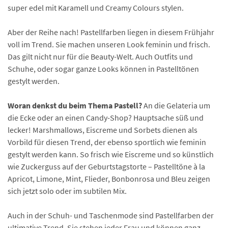
super edel mit Karamell und Creamy Colours stylen.
Aber der Reihe nach! Pastellfarben liegen in diesem Frühjahr
voll im Trend. Sie machen unseren Look feminin und frisch.
Das gilt nicht nur für die Beauty-Welt. Auch Outfits und
Schuhe, oder sogar ganze Looks können in Pastelltönen
gestylt werden.
Woran denkst du beim Thema Pastell?
An die Gelateria um
die Ecke oder an einen Candy-Shop? Hauptsache süß und
lecker! Marshmallows, Eiscreme und Sorbets dienen als
Vorbild für diesen Trend, der ebenso sportlich wie feminin
gestylt werden kann. So frisch wie Eiscreme und so künstlich
wie Zuckerguss auf der Geburtstagstorte – Pastelltöne à la
Apricot, Limone, Mint, Flieder, Bonbonrosa und Bleu zeigen
sich jetzt solo oder im subtilen Mix.
Auch in der Schuh- und Taschenmode sind Pastellfarben der
ultimative Trend. Sie stehen jeder Frau und können ganz